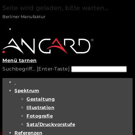
Seite wird geladen, bitte warten...
Zum
Berliner Manufaktur
Inhalt
springen
Menü
tarnen
Diese
Pre
Suchbegriff... [Enter-Taste]
Website
Es
durchsuchen
to
Spektrum
clo
Gestaltung
th
Illustration
sea
Fotografie
pan
Satz/Druckvorstufe
Referenzen