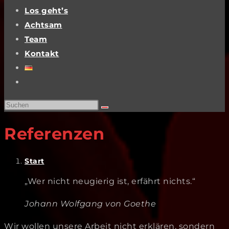
Los geht’s
Achtsam
Team
Kontakt
Website-
Suche
Diese
umschalten
Website
Referenzen
durchsuchen
Start
„Wer nicht neugierig ist, erfährt nichts.“
Johann Wolfgang von Goethe
Wir wollen unsere Arbeit nicht erklären, sondern