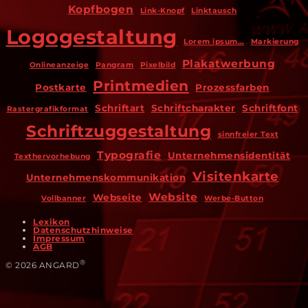
Kopfbogen
Link-Knopf
Linktausch
Logogestaltung
Lorem ipsum…
Markierung
Plakatwerbung
Onlineanzeige
Pangram
Pixelbild
Printmedien
Postkarte
Prozessfarben
Schriftart
Schriftcharakter
Schriftfont
Rastergrafikformat
Schriftzuggestaltung
sinnfreier Text
Typografie
Unternehmensidentität
Texthervorhebung
Visitenkarte
Unternehmenskommunikation
Website
Webseite
Vollbanner
Werbe-Button
Lexikon
Datenschutzhinweise
Impressum
AGB
®
© 2026 ANGARD