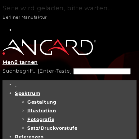
Seite wird geladen, bitte warten...
Zum
Berliner Manufaktur
Inhalt
springen
Menü
tarnen
Diese
Pre
Suchbegriff... [Enter-Taste]
Website
Es
durchsuchen
to
Spektrum
clo
Gestaltung
th
Illustration
sea
Fotografie
pan
Satz/Druckvorstufe
Referenzen