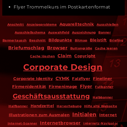
Flyer Trommelkurs im Postkartenformat
Aquarelltechnik
Anschnitt
Anzeigeprobleme
Ausschießen
Ausschießschema
Auswahlfeld
Auszeichnung
Banner
Bildpunkte
Bleistift
Bannertausch
Beschnitt
Bitmap
Briefing
Briefumschlag
Browser
Buttongröße
Cache leeren
Claim
Copyright
Cache löschen
Corporate Design
CYMK
Corporate Identity
Falzflyer
Fineliner
Flyer
Firmenidentität
Firmenimage
Fullbanner
Geschäftsausstattung
Halbbanner
Handzettel
Halfbanner
Hervorhebung
Hilfe alte Webseite
Initialen
Illustrationen zum Ausmalen
Internet
Internetbrowser
Internet-Scanner
Internetz-Navigator