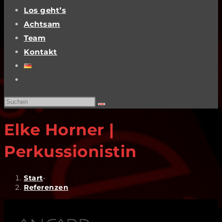
Los geht’s
Achtsam
Team
Kontakt
Website-
Suche
Diese
umschalten
Website
Elke Horner |
durchsuchen
Perkussionistin
Start
•
Referenzen